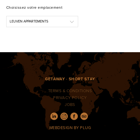
Choisissez votre emplacement
GETAWAY
-
SHORT STAY
TERMS & CONDITIONS
PRIVACY POLICY
JOBS
WEBDESIGN
BY PLUG