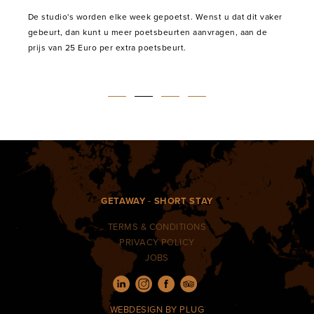
De studio's worden elke week gepoetst. Wenst u dat dit vaker
gebeurt, dan kunt u meer poetsbeurten aanvragen, aan de
prijs van 25 Euro per extra poetsbeurt.
GETAWAY
-
SHORT STAY
TERMS & CONDITIONS
PRIVACY POLICY
JOBS
WEBDESIGN
BY PLUG