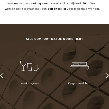
managen van uw boeking zeer gemakkelijk en tijdsefficiënt. We
werken ook steevast met een
self check-in
voor maximale vrijheid.
ALLE COMFORT DAT JE NODIG HEBT
Keukengerei
Opgemaakt bed