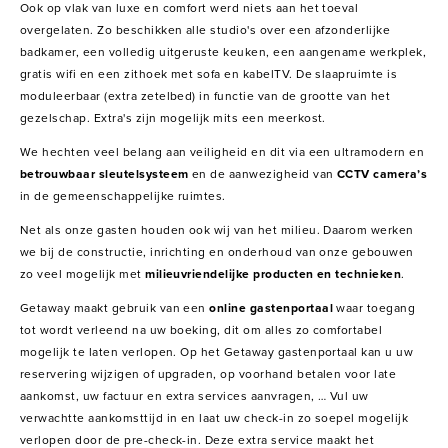
Ook op vlak van luxe en comfort werd niets aan het toeval
overgelaten. Zo beschikken alle studio's over een afzonderlijke
badkamer, een volledig uitgeruste keuken, een aangename werkplek,
gratis wifi en een zithoek met sofa en kabelTV. De slaapruimte is
moduleerbaar (extra zetelbed) in functie van de grootte van het
gezelschap. Extra's zijn mogelijk mits een meerkost.
We hechten veel belang aan veiligheid en dit via een ultramodern en
betrouwbaar sleutelsysteem
en de aanwezigheid van
CCTV camera’s
in de gemeenschappelijke ruimtes.
Net als onze gasten houden ook wij van het milieu. Daarom werken
we bij de constructie, inrichting en onderhoud van onze gebouwen
zo veel mogelijk met
milieuvriendelijke producten en technieken
.
Getaway maakt gebruik van een
online gastenportaal
waar toegang
tot wordt verleend na uw boeking, dit om alles zo comfortabel
mogelijk te laten verlopen. Op het Getaway gastenportaal kan u uw
reservering wijzigen of upgraden, op voorhand betalen voor late
aankomst, uw factuur en extra services aanvragen, … Vul uw
verwachtte aankomsttijd in en laat uw check-in zo soepel mogelijk
verlopen door de pre-check-in. Deze extra service maakt het