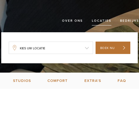
OVER ONS
LOCATIES
BEDRIJV
BOEK NU
STUDIOS
COMFORT
EXTRA'S
FAQ