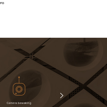
NFO
Keukengerei
Haardroger