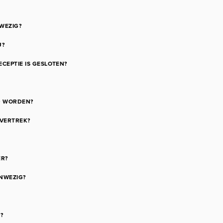
WEZIG?
U?
ECEPTIE IS GESLOTEN?
D WORDEN?
 VERTREK?
ER?
ANWEZIG?
?