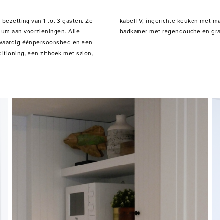
 bezetting van 1 tot 3 gasten. Ze
n, koelkast en keukengerei, een
um aan voorzieningen. Alle
badkamer met regendouche en grati
ogwaardig éénpersoonsbed en een
itioning, een zithoek met salon,