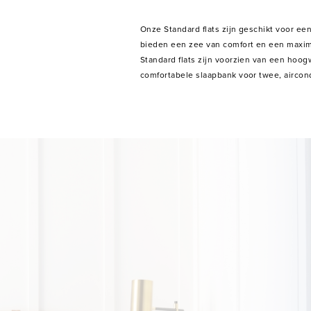
Onze Standard flats zijn geschikt voor een
kabelTV, ingerichte keuken met magnetro
bieden een zee van comfort en een maxim
Standard flats zijn voorzien van een ho
comfortabele slaapbank voor twee, aircond