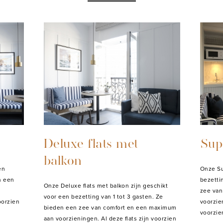
Deluxe flats met
Supe
balkon
en
Onze Su
n een
bezetti
Onze Deluxe flats met balkon zijn geschikt
zee van
voor een bezetting van 1 tot 3 gasten. Ze
oorzien
voorzien
bieden een zee van comfort en een maximum
voorzie
aan voorzieningen. Al deze flats zijn voorzien